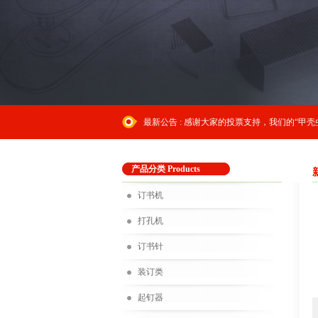
最新公告 :
感谢大家的投票支持，我们的“甲壳虫
产品分类 Products
订书机
打孔机
订书针
装订类
起钉器